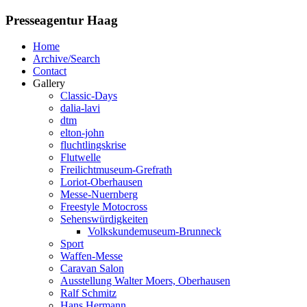
Presseagentur Haag
Home
Archive/Search
Contact
Gallery
Classic-Days
dalia-lavi
dtm
elton-john
fluchtlingskrise
Flutwelle
Freilichtmuseum-Grefrath
Loriot-Oberhausen
Messe-Nuernberg
Freestyle Motocross
Sehenswürdigkeiten
Volkskundemuseum-Brunneck
Sport
Waffen-Messe
Caravan Salon
Ausstellung Walter Moers, Oberhausen
Ralf Schmitz
Hans Hermann